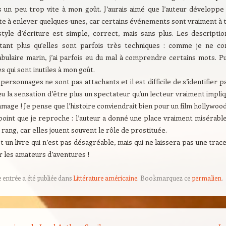
s un peu trop vite à mon goût. J’aurais aimé que l’auteur développe
te à enlever quelques-unes, car certains événements sont vraiment à t
style d’écriture est simple, correct, mais sans plus. Les descripti
utant plus qu’elles sont parfois très techniques : comme je ne c
bulaire marin, j’ai parfois eu du mal à comprendre certains mots. Pu
s qui sont inutiles à mon goût.
personnages ne sont pas attachants et il est difficile de s’identifier p
 eu la sensation d’être plus un spectateur qu’un lecteur vraiment impli
age ! Je pense que l’histoire conviendrait bien pour un film hollywood
point que je reproche : l’auteur a donné une place vraiment misérabl
 rang, car elles jouent souvent le rôle de prostituée.
t un livre qui n’est pas désagréable, mais qui ne laissera pas une trace
r les amateurs d’aventures !
e entrée a été publiée dans
Littérature américaine
. Bookmarquez ce
permalien
.
on des articles