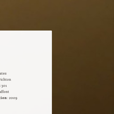
rates
richton
: 301
affont
tion
: 2009