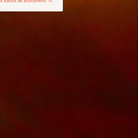
es hauts de Hurlevent
→