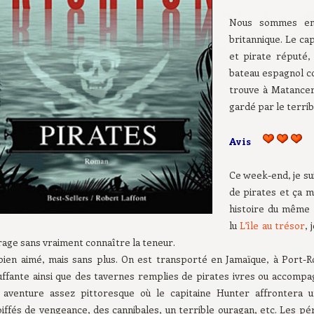
Nous sommes en
britannique. Le ca
et pirate réputé,
bateau espagnol c
trouve à Matancer
gardé par le terri
Avis
Ce week-end, je sui
de pirates et ça m
histoire du même 
lu
L’île au trésor
, 
rage sans vraiment connaître la teneur.
i bien aimé, mais sans plus. On est transporté en Jamaïque, à Port-
uffante ainsi que des tavernes remplies de pirates ivres ou accompa
 aventure assez pittoresque où le capitaine Hunter affrontera 
iffés de vengeance, des cannibales, un terrible ouragan, etc. Les pé