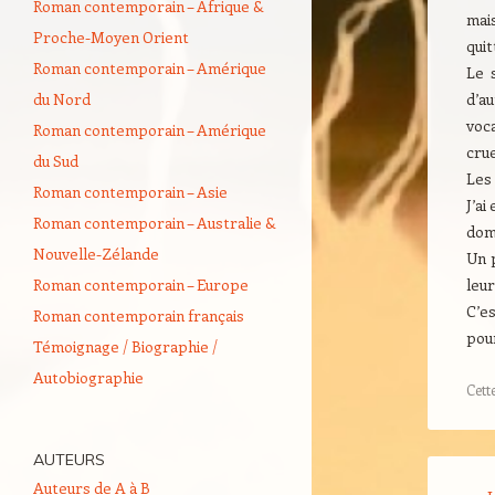
Roman contemporain – Afrique &
mai
Proche-Moyen Orient
quit
Roman contemporain – Amérique
Le 
du Nord
d’a
voca
Roman contemporain – Amérique
crue
du Sud
Les 
Roman contemporain – Asie
J’ai
Roman contemporain – Australie &
domm
Nouvelle-Zélande
Un 
Roman contemporain – Europe
leur
C’es
Roman contemporain français
pou
Témoignage / Biographie /
Autobiographie
Cett
AUTEURS
Navigati
Auteurs de A à B