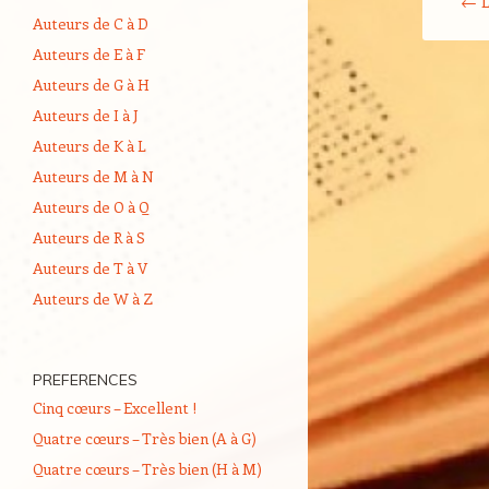
←
L
Auteurs de C à D
Auteurs de E à F
Auteurs de G à H
Auteurs de I à J
Auteurs de K à L
Auteurs de M à N
Auteurs de O à Q
Auteurs de R à S
Auteurs de T à V
Auteurs de W à Z
PREFERENCES
Cinq cœurs – Excellent !
Quatre cœurs – Très bien (A à G)
Quatre cœurs – Très bien (H à M)