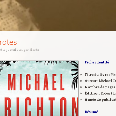
rates
ié le
30 mai 2011
par
Hanta
Fiche identité
Titre du livre
: Pi
Auteur
: Michael C
Nombre de pages
Édition
: Robert L
Année de publica
Résumé