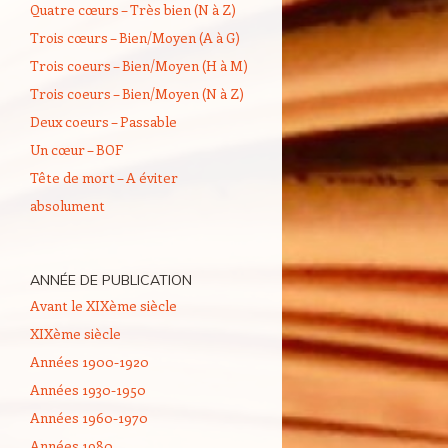
Quatre cœurs – Très bien (N à Z)
Trois cœurs – Bien/Moyen (A à G)
Trois coeurs – Bien/Moyen (H à M)
Trois coeurs – Bien/Moyen (N à Z)
Deux coeurs – Passable
Un cœur – BOF
Tête de mort – A éviter
absolument
ANNÉE DE PUBLICATION
Avant le XIXème siècle
XIXème siècle
Années 1900-1920
Années 1930-1950
Années 1960-1970
Années 1980