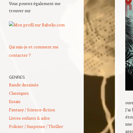
Vous pouvez également me
trouver sur
Qui suis-je et comment me
contacter ?
GENRES
Bande dessinée
Classiques
Essais
ouv
Fantasy / Science-fiction
J’a
éto
Livres enfants & ados
une
Policier / Suspense / Thriller
asso