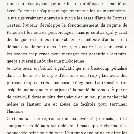
tome est plus dynamique une fois qu’on dépasse la moitié du
livre. Ce constat s’applique également sur les deux premiers :
je me suis vraiment ennuyée à suivre les états d’âme de Katniss.
Certes, l’auteur développe le fonctionnement du régime de
Panem et les autres personnages, mais je sentais qu’il y avait
des longueurs inutiles et une absence manifeste d’action. Tout
démarre seulement dans l’arène, et encore ! l’auteur occulte
les scènes trop crues pour ménager ces potentiels lecteurs,
que je situerai plutôt chez un public jeune.
Je note aussi un bémol significatif qui m’a beaucoup pénalisé
dans la lecture : le style d’écriture est trop plat, avec des
phrases trop courtes sans aucune élégance. J’ai trouvé le ton
insipide, monotone et mou jusqu’à la moitié du tome 3. À partir
de celui-ci, il devient plus dynamique et un peu plus recherché
même si l’auteur use et abuse de facilités pour terminer
l’histoire.
Certains fans me reprocheront ma sévérité. Je tenais juste à
souligner ces défauts qui enlèvent beaucoup de charme à la
bonne idée principale du livre. L’auteur y développe en effet les