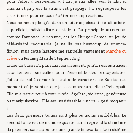
pour l’effet « best-seller ». Puis, je suis allée voir le film au
cinéma et ça y est le virus s’est propagé. J’ai regroupé ici les
trois tomes pour ne pas répéter mes impressions.
Nous sommes plongés dans un futur angoissant, totalitariste,
superficiel, individualiste et violent. La principale attraction,
comme l’annonce le résumé, est les Hunger Games, un jeu de
télé-réalité redoutable. Je ne lis pas beaucoup de science-
fiction, mais cette histoire me rappelle vaguement
Marche ou
crève
ou Running Man de Stephen King.
L’idée de base m’a plu, mais, bizarrement, je n’ai ressenti aucun
attachement particulier pour l’ensemble des protagonistes.
J’ai eu du mal à cerner les traits de caractère de Katniss : au
moment où je sentais que je la comprenais, elle m’échappait.
Elle m’a parue tour à tour rusée, égoïste, violente, généreuse
ou manipulatrice… Elle est insaisissable, un vrai « geai moqueur
».
Les deux premiers tomes sont plus ou moins semblables. Le
second tome est de moindre qualité, car il reprend la structure
du premier, sans apporter une grande innovation. Le troisième