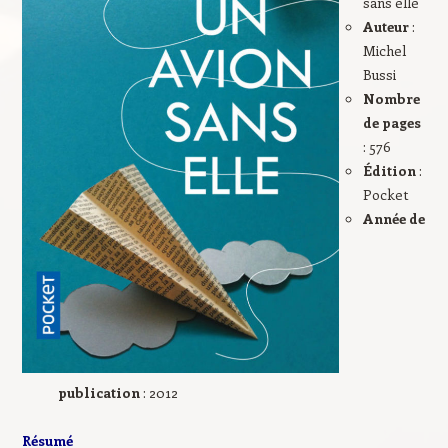
sans elle
Auteur
:
Michel
Bussi
Nombre
de pages
: 576
Édition
:
Pocket
Année de
publication
: 2012
Résumé