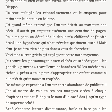
parisienne ou bien celle des Vitral, des modestes habitants de
Dieppe.
L’auteur multiplie les rebondissements et le suspens pour
maintenir le lecteur en haleine.
J’ai quand même trouvé que l’auteur étirait au maximum son
récit : il aurait pu amputer aisément une centaine de pages.
Pour ma part, un détail dès le début m’a chiffonné et j’ai vite
établi une hypothèse qui s’est révélée quasiment juste ! Mais
chut, je ne dirai rien de plus donc à vous de chercher !
Voici mes autres griefs qui expliquent cette note moyenne.
Je trouve les personnages assez clichés et stéréotypés : les
gentils « pauvres » travailleurs et honnêtes VS les méchants «
riches » prêts à tout pour s’approprier cet enfant comme si
elle n’était qu’un nouveau trophée.
De même, je reproche à l’auteur cette abondance de publicité !!
J’en ai marre de voir toutes ces marques citées à chaque
chapitre : tout est là depuis le nom d’un sac à dos jusqu’au type
de supermarché !
Bref, c’est une lecture divertissante, facile et faite pour les