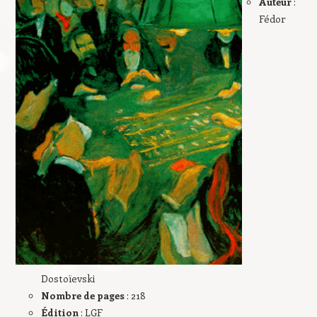
Auteur
:
Fédor
Dostoïevski
Nombre de pages
: 218
Édition
: LGF