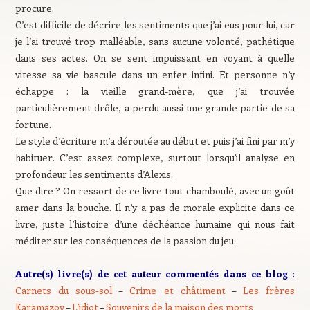
procure.
C’est difficile de décrire les sentiments que j’ai eus pour lui, car
je l’ai trouvé trop malléable, sans aucune volonté, pathétique
dans ses actes. On se sent impuissant en voyant à quelle
vitesse sa vie bascule dans un enfer infini. Et personne n’y
échappe : la vieille grand-mère, que j’ai trouvée
particulièrement drôle, a perdu aussi une grande partie de sa
fortune.
Le style d’écriture m’a déroutée au début et puis j’ai fini par m’y
habituer. C’est assez complexe, surtout lorsqu’il analyse en
profondeur les sentiments d’Alexis.
Que dire ? On ressort de ce livre tout chamboulé, avec un goût
amer dans la bouche. Il n’y a pas de morale explicite dans ce
livre, juste l’histoire d’une déchéance humaine qui nous fait
méditer sur les conséquences de la passion du jeu.
Autre(s) livre(s) de cet auteur commentés dans ce blog :
Carnets du sous-sol
–
Crime et châtiment
–
Les frères
Karamazov
–
L’idiot
–
Souvenirs de la maison des morts