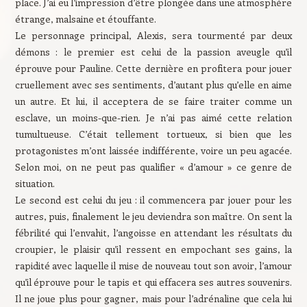
place. J’ai eu l’impression d’être plongée dans une atmosphère
étrange, malsaine et étouffante.
Le personnage principal, Alexis, sera tourmenté par deux
démons : le premier est celui de la passion aveugle qu’il
éprouve pour Pauline. Cette dernière en profitera pour jouer
cruellement avec ses sentiments, d’autant plus qu’elle en aime
un autre. Et lui, il acceptera de se faire traiter comme un
esclave, un moins-que-rien. Je n’ai pas aimé cette relation
tumultueuse. C’était tellement tortueux, si bien que les
protagonistes m’ont laissée indifférente, voire un peu agacée.
Selon moi, on ne peut pas qualifier « d’amour » ce genre de
situation.
Le second est celui du jeu : il commencera par jouer pour les
autres, puis, finalement le jeu deviendra son maître. On sent la
fébrilité qui l’envahit, l’angoisse en attendant les résultats du
croupier, le plaisir qu’il ressent en empochant ses gains, la
rapidité avec laquelle il mise de nouveau tout son avoir, l’amour
qu’il éprouve pour le tapis et qui effacera ses autres souvenirs.
Il ne joue plus pour gagner, mais pour l’adrénaline que cela lui